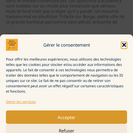
dans le monde contemporain. Les questions d’actualité y
sont traitées sur un mode plus fantaisiste que sérieux,
mais le fond n’est pas si léger qu’il y paraît. Un meurtre
barbare met en ébullition Trifaille sur Borge, petite ville de
la grande banlieue parisienne sans attrait, entourée de
Démembrement
Lire la suite »
rural
Gérer le consentement
Pour offrir les meilleures expériences, nous utilisons des technologies
La Maison d’édition
telles que les cookies pour stocker et/ou accéder aux informations des
Commander
appareils. Le fait de consentir à ces technologies nous permettra de
Politique de confidentialité
traiter des données telles que le comportement de navigation ou les ID
Politique de cookies (UE)
uniques sur ce site. Le fait de ne pas consentir ou de retirer son
consentement peut avoir un effet négatif sur certaines caractéristiques
et fonctions.
Gérer les services
Accepter
Refuser