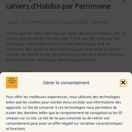
cahiers d’Habiba par Patrimoine
Laisser un commentaire
/
Uncategorized
/
Armand
Pieds opérés, tête réparée Les cinq cahiers d’Habiba, Ed; Le
Chant des Voyelles Ce n’est pas “Cent ans de solitude” de
Marquez, mais bien cinq mois de solitude au gré de
l’humeur des mois et des saisons que raconte le premier
roman de Zohra Sotty, ancienne journaliste à Radio France
Internationale, avec pour personnage central
Pieds
Lire la suite »
opérés,
tête
Gérer le consentement
réparée
–
Pour offrir les meilleures expériences, nous utilisons des technologies
Les
La Maison d’édition
telles que les cookies pour stocker et/ou accéder aux informations des
cinq
Commander
appareils. Le fait de consentir à ces technologies nous permettra de
cahiers
Politique de confidentialité
traiter des données telles que le comportement de navigation ou les ID
d’Habiba
Politique de cookies (UE)
uniques sur ce site. Le fait de ne pas consentir ou de retirer son
par
consentement peut avoir un effet négatif sur certaines caractéristiques
Patrimoine
et fonctions.