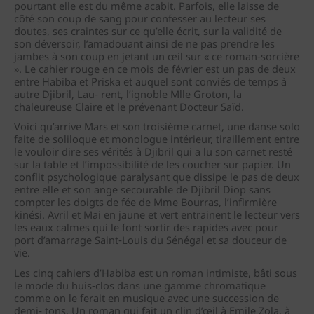
pourtant elle est du même acabit. Parfois, elle laisse de
côté son coup de sang pour confesser au lecteur ses
doutes, ses craintes sur ce qu’elle écrit, sur la validité de
son déversoir, l’amadouant ainsi de ne pas prendre les
jambes à son coup en jetant un œil sur « ce roman‐sorcière
». Le cahier rouge en ce mois de février est un pas de deux
entre Habiba et Priska et auquel sont conviés de temps à
autre Djibril, Lau‐ rent, l’ignoble Mlle Groton, la
chaleureuse Claire et le prévenant Docteur Saïd.
Voici qu’arrive Mars et son troisième carnet, une danse solo
faite de soliloque et monologue intérieur, tiraillement entre
le vouloir dire ses vérités à Djibril qui a lu son carnet resté
sur la table et l’impossibilité de les coucher sur papier. Un
conflit psychologique paralysant que dissipe le pas de deux
entre elle et son ange secourable de Djibril Diop sans
compter les doigts de fée de Mme Bourras, l’infirmière
kinési. Avril et Mai en jaune et vert entrainent le lecteur vers
les eaux calmes qui le font sortir des rapides avec pour
port d’amarrage Saint‐Louis du Sénégal et sa douceur de
vie.
Les cinq cahiers d’Habiba est un roman intimiste, bâti sous
le mode du huis‐clos dans une gamme chromatique
comme on le ferait en musique avec une succession de
demi‐ tons. Un roman qui fait un clin d’œil à Emile Zola, à