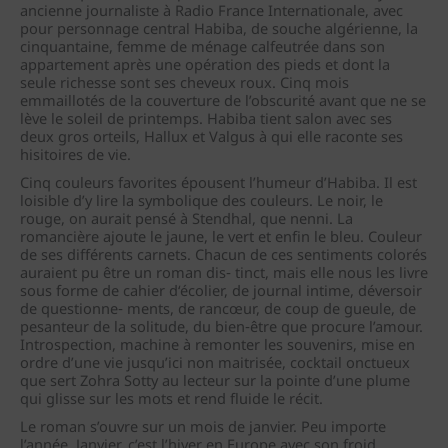
ancienne journaliste à Radio France Internationale, avec
pour personnage central Habiba, de souche algérienne, la
cinquantaine, femme de ménage calfeutrée dans son
appartement après une opération des pieds et dont la
seule richesse sont ses cheveux roux. Cinq mois
emmaillotés de la couverture de l’obscurité avant que ne se
lève le soleil de printemps. Habiba tient salon avec ses
deux gros orteils, Hallux et Valgus à qui elle raconte ses
hisitoires de vie.
Cinq couleurs favorites épousent l’humeur d’Habiba. Il est
loisible d’y lire la symbolique des couleurs. Le noir, le
rouge, on aurait pensé à Stendhal, que nenni. La
romancière ajoute le jaune, le vert et enfin le bleu. Couleur
de ses différents carnets. Chacun de ces sentiments colorés
auraient pu être un roman dis‐ tinct, mais elle nous les livre
sous forme de cahier d‘écolier, de journal intime, déversoir
de questionne‐ ments, de rancœur, de coup de gueule, de
pesanteur de la solitude, du bien‐être que procure l’amour.
Introspection, machine à remonter les souvenirs, mise en
ordre d’une vie jusqu’ici non maitrisée, cocktail onctueux
que sert Zohra Sotty au lecteur sur la pointe d’une plume
qui glisse sur les mots et rend fluide le récit.
Le roman s’ouvre sur un mois de janvier. Peu importe
l’année. Janvier, c’est l’hiver en Europe avec son froid