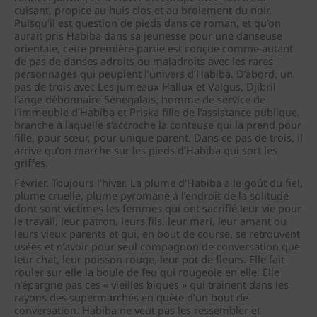
cuisant, propice au huis clos et au broiement du noir.
Puisqu’il est question de pieds dans ce roman, et qu’on
aurait pris Habiba dans sa jeunesse pour une danseuse
orientale, cette première partie est conçue comme autant
de pas de danses adroits ou maladroits avec les rares
personnages qui peuplent l’univers d’Habiba. D’abord, un
pas de trois avec Les jumeaux Hallux et Valgus, Djibril
l’ange débonnaire Sénégalais, homme de service de
l’immeuble d’Habiba et Priska fille de l’assistance publique,
branche à laquelle s’accroche la conteuse qui la prend pour
fille, pour sœur, pour unique parent. Dans ce pas de trois, il
arrive qu’on marche sur les pieds d’Habiba qui sort les
griffes.
Février. Toujours l’hiver. La plume d’Habiba a le goût du fiel,
plume cruelle, plume pyromane à l’endroit de la solitude
dont sont victimes les femmes qui ont sacrifié leur vie pour
le travail, leur patron, leurs fils, leur mari, leur amant ou
leurs vieux parents et qui, en bout de course, se retrouvent
usées et n’avoir pour seul compagnon de conversation que
leur chat, leur poisson rouge, leur pot de fleurs. Elle fait
rouler sur elle la boule de feu qui rougeoie en elle. Elle
n’épargne pas ces « vieilles biques » qui trainent dans les
rayons des supermarchés en quête d’un bout de
conversation. Habiba ne veut pas les ressembler et