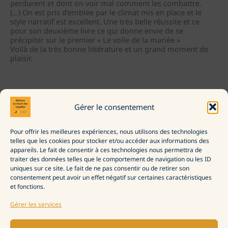
perdurent et dont on voir mal comment les combattre.
(…) On est pris d’emblée par le climat mis en place et le
style narratif est excellent. Une très belle réussite et ce
pour son deuxième livre ce qui donne envie de se
précipiter sur le premier « Le voile de la mariée »
Voilà de la très bonne littérature et un grand moment de
plaisir.
←
Avis lecteur précédent
Avis lecteur suivant
→
Gérer le consentement
Pour offrir les meilleures expériences, nous utilisons des technologies
La Maison d’édition
telles que les cookies pour stocker et/ou accéder aux informations des
Commander
appareils. Le fait de consentir à ces technologies nous permettra de
Politique de confidentialité
traiter des données telles que le comportement de navigation ou les ID
Politique de cookies (UE)
uniques sur ce site. Le fait de ne pas consentir ou de retirer son
consentement peut avoir un effet négatif sur certaines caractéristiques
et fonctions.
Gérer les services