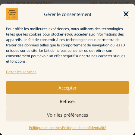
←
Avis lecteur précédent
Avis lecteur suivant
→
Gérer le consentement
Pour offrir les meilleures expériences, nous utilisons des technologies
La Maison d’édition
telles que les cookies pour stocker et/ou accéder aux informations des
Commander
appareils. Le fait de consentir à ces technologies nous permettra de
Politique de confidentialité
traiter des données telles que le comportement de navigation ou les ID
Politique de cookies (UE)
uniques sur ce site. Le fait de ne pas consentir ou de retirer son
consentement peut avoir un effet négatif sur certaines caractéristiques
et fonctions.
Gérer les services
Accepter
Refuser
Voir les préférences
Copyright © 2018-2026 éditions le Chant des Voyelles | Thème éco-conçu
Politique de cookies
Politique de confidentialité
Le Chant des Voyelles
conçu et maintenu par
ArmandWeb